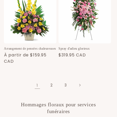
Spray d'adieu glorieux
Arrangement de pensées chaleureuses
Prix
$319.95 CAD
Prix
À partir de $159.95
habituel
habituel
CAD
1
2
3
Hommages floraux pour services
funéraires