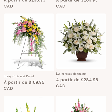
Prix
À partir de $298.95
Prix
À partir de $289.95
habituel
CAD
habituel
CAD
Lys et roses affectueux
Spray Croissant Pastel
Prix
À partir de $284.95
Prix
À partir de $169.95
habituel
CAD
habituel
CAD