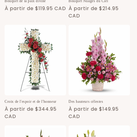
Bouquet de la paix divine
Bouquet Nuages ​​du Ciel
Prix
À partir de $119.95 CAD
Prix
À partir de $214.95
habituel
habituel
CAD
Croix de l'espoir et de l'honneur
Des hauteurs célestes
Prix
À partir de $344.95
Prix
À partir de $149.95
habituel
CAD
habituel
CAD