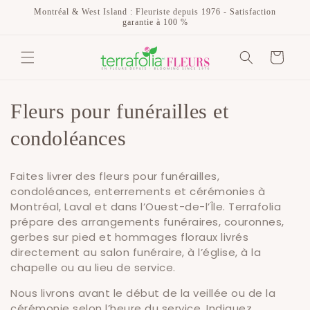
et
Montréal & West Island : Fleuriste depuis 1976 - Satisfaction
passer
garantie à 100 %
au
contenu
Panier
C
Fleurs pour funérailles et
o
condoléances
l
Faites livrer des fleurs pour funérailles,
l
condoléances, enterrements et cérémonies à
Montréal, Laval et dans l’Ouest-de-l’Île. Terrafolia
e
prépare des arrangements funéraires, couronnes,
gerbes sur pied et hommages floraux livrés
c
directement au salon funéraire, à l’église, à la
chapelle ou au lieu de service.
t
Nous livrons avant le début de la veillée ou de la
i
cérémonie selon l’heure du service. Indiquez