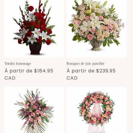
Bouquet de joie paisible
Tendre hommage
Prix
À partir de $239.95
Prix
À partir de $184.95
habituel
CAD
habituel
CAD